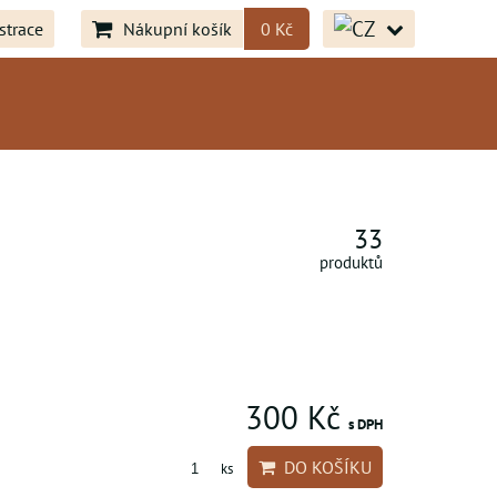
strace
Nákupní košík
0 Kč
33
produktů
300 Kč
s DPH
DO KOŠÍKU
ks