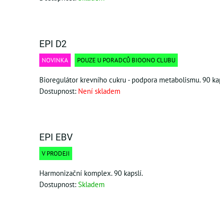
EPI D2
NOVINKA
POUZE U PORADCŮ BIOONO CLUBU
Bioregulátor krevního cukru - podpora metabolismu. 90 kap
Dostupnost:
Není skladem
EPI EBV
V PRODEJI
Harmonizační komplex. 90 kapslí.
Dostupnost:
Skladem