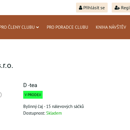
Přihlásit se
Regi
PRO ČLENY CLUBU
PRO PORADCE CLUBU
KNIHA NÁVŠTĚV
r.o.
D -tea
V PRODEJI
Bylinný čaj - 15 nálevových sáčků
Dostupnost:
Skladem