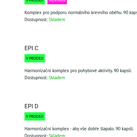
V PRODEJI
NOVINKA
Komplex pro podporu normálního krevního oběhu. 90 kaps
Dostupnost:
Skladem
EPI C
V PRODEJI
Harmonizační komplex pro pohybové aktivity. 90 kapslí.
Dostupnost:
Skladem
EPI D
V PRODEJI
Harmonizační komplex - aby vše dobře šlapalo. 90 kapslí.
Dostupnost:
Skladem