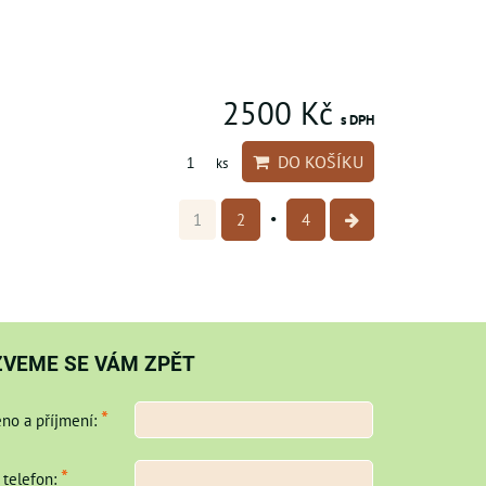
2500 Kč
s DPH
DO KOŠÍKU
ks
1
2
4
ZVEME SE VÁM ZPĚT
*
no a příjmení:
*
 telefon: