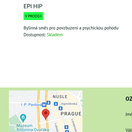
EPI HIP
V PRODEJI
Bylinná směs pro povzbuzení a psychickou pohodu
Dostupnost:
Skladem
O
Jmé
Váš