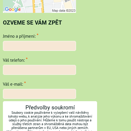
OZVEME SE VÁM ZPĚT
*
Jméno a příjmení:
*
Váš telefon:
*
Váš e-mail:
*
Předvolby soukromí
Vaše zpráva:
Soubory cookie používáme k vylepšení vaší návštěvy
tohoto webu, k analýze jeho výkonu a ke shromažďování
údajů o jeho používání. Můžeme k tomu použít nástroje a
služby třetích stran a shromážděná data mohou být
přenášena partnerům v EU, USA nebo jiných zemích.