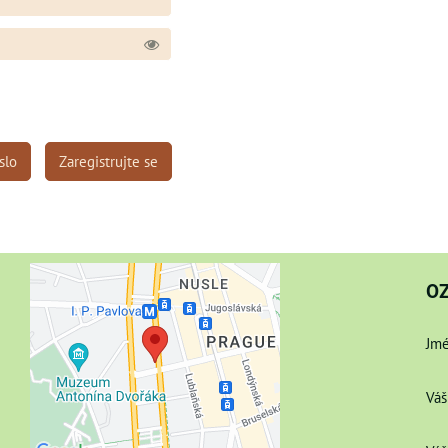
slo
Zaregistrujte se
O
Jmé
Váš