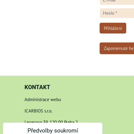
Přihlášení
Zapomenuté he
KONTAKT
Administrace webu
ICARBIOS s.r.o.
Legerova 39, 120 00 Praha 2
Předvolby soukromí