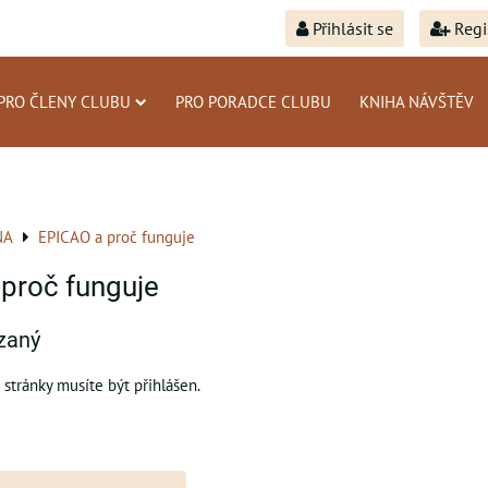
Přihlásit se
Regi
PRO ČLENY CLUBU
PRO PORADCE CLUBU
KNIHA NÁVŠTĚV
NA
EPICAO a proč funguje
proč funguje
zaný
 stránky musíte být přihlášen.