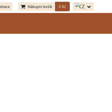
strace
Nákupní košík
0 Kč