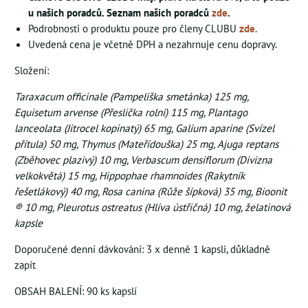
u našich poradců. Seznam našich poradců
zde
.
Podrobnosti o produktu pouze pro členy CLUBU
zde
.
Uvedená cena je včetně DPH a nezahrnuje cenu dopravy.
Složení:
Taraxacum officinale (Pampeliška smetánka) 125 mg,
Equisetum arvense (Přeslička rolní) 115 mg, Plantago
lanceolata (Jitrocel kopinatý) 65 mg, Galium aparine (Svízel
přítula) 50 mg, Thymus (Mateřídouška) 25 mg, Ajuga reptans
(Zběhovec plazivý) 10 mg, Verbascum densiflorum (Divizna
velkokvětá) 15 mg, Hippophae rhamnoides (Rakytník
řešetlákový) 40 mg, Rosa canina (Růže šípková) 35 mg, Bioonit
® 10 mg, Pleurotus ostreatus (Hlíva ústřičná) 10 mg, želatinová
kapsle
Doporučené denní dávkování: 3 x denně 1 kapsli, důkladně
zapít
OBSAH BALENÍ: 90 ks kapslí