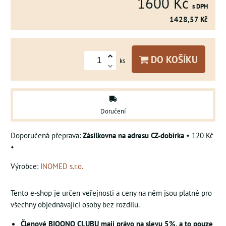
1600 Kč
s DPH
1428,57 Kč
DO KOŠÍKU
ks
Doručení
Zásilkovna na adresu CZ-dobírka
•
120 Kč
•
Výrobce:
INOMED s.r.o.
Tento e-shop je určen veřejnosti a ceny na něm jsou platné pro
všechny objednávající osoby bez rozdílu.
Členové BIOONO CLUBU mají právo na slevu 5%, a to pouze