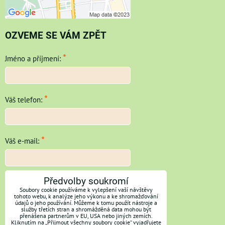
OZVEME SE VÁM ZPĚT
*
Jméno a příjmení:
*
Váš telefon:
*
Váš e-mail:
*
Předvolby soukromí
Vaše zpráva:
Soubory cookie používáme k vylepšení vaší návštěvy
tohoto webu, k analýze jeho výkonu a ke shromažďování
údajů o jeho používání. Můžeme k tomu použít nástroje a
služby třetích stran a shromážděná data mohou být
přenášena partnerům v EU, USA nebo jiných zemích.
Kliknutím na „Přijmout všechny soubory cookie“ vyjadřujete